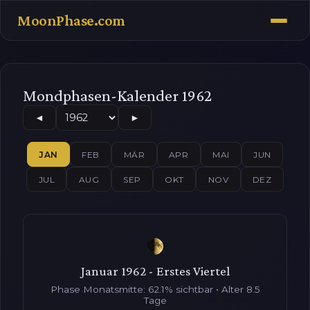
MoonPhase.com
Mondphasen-Kalender 1962
◄
►
JAN
FEB
MÄR
APR
MAI
JUN
JUL
AUG
SEP
OKT
NOV
DEZ
Januar 1962 - Erstes Viertel
Phase Monatsmitte: 62.1% sichtbar • Alter 8.5
Tage