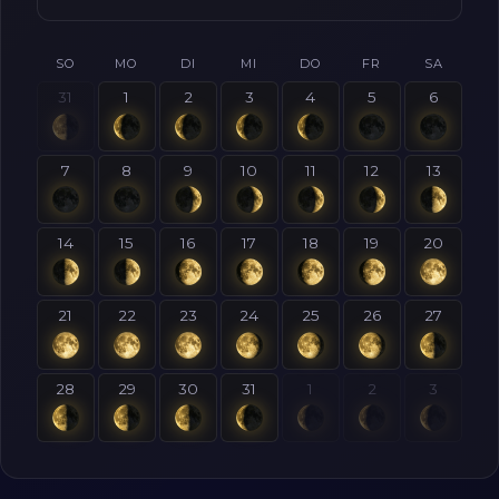
SO
MO
DI
MI
DO
FR
SA
31
1
2
3
4
5
6
7
8
9
10
11
12
13
14
15
16
17
18
19
20
21
22
23
24
25
26
27
28
29
30
31
1
2
3