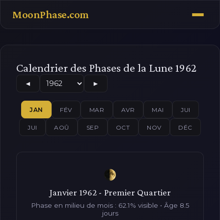
MoonPhase.com
Calendrier des Phases de la Lune 1962
◄
►
JAN
FÉV
MAR
AVR
MAI
JUI
JUI
AOÛ
SEP
OCT
NOV
DÉC
Janvier 1962 - Premier Quartier
Phase en milieu de mois : 62.1% visible • Âge 8.5
jours