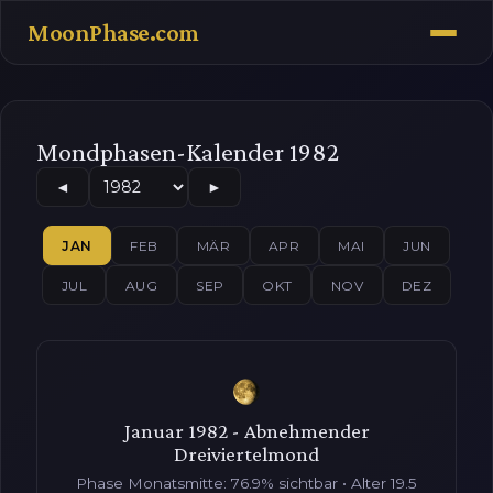
MoonPhase.com
Mondphasen-Kalender 1982
◄
►
JAN
FEB
MÄR
APR
MAI
JUN
JUL
AUG
SEP
OKT
NOV
DEZ
Januar 1982 - Abnehmender
Dreiviertelmond
Phase Monatsmitte: 76.9% sichtbar • Alter 19.5