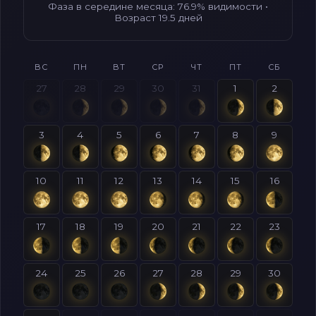
Фаза в середине месяца: 76.9% видимости •
Возраст 19.5 дней
ВС
ПН
ВТ
СР
ЧТ
ПТ
СБ
27
28
29
30
31
1
2
3
4
5
6
7
8
9
10
11
12
13
14
15
16
17
18
19
20
21
22
23
24
25
26
27
28
29
30