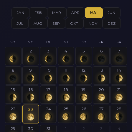
JAN
FEB
MÄR
APR
MAI
JUN
JUL
AUG
SEP
OKT
NOV
DEZ
SO
MO
DI
MI
DO
FR
SA
1
2
3
4
5
6
7
8
9
10
11
12
13
14
15
16
17
18
19
20
21
22
24
25
26
27
28
23
29
30
31
1
2
3
4