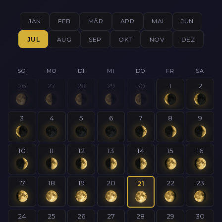
JAN
FEB
MÄR
APR
MAI
JUN
JUL
AUG
SEP
OKT
NOV
DEZ
SO
MO
DI
MI
DO
FR
SA
26
27
28
29
30
1
2
3
4
5
6
7
8
9
10
11
12
13
14
15
16
17
18
19
20
22
23
21
24
25
26
27
28
29
30