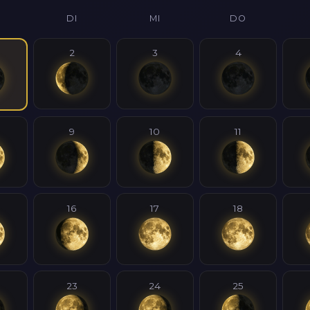
DI
MI
DO
2
3
4
9
10
11
16
17
18
23
24
25