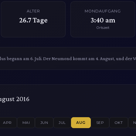
ALTER
MONDAUFGANG
26.7
Tage
3:40 am
Ortszeit
us begann am 6. Juli. Der Neumond kommt am 4. August, und der V
ugust 2016
APR
MAI
JUN
JUL
AUG
SEP
OKT