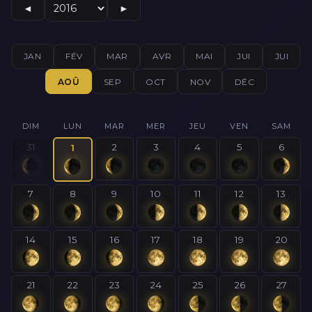
◄
►
JAN
FÉV
MAR
AVR
MAI
JUI
JUI
AOÛ
SEP
OCT
NOV
DÉC
DIM
LUN
MAR
MER
JEU
VEN
SAM
31
2
3
4
5
6
1
7
8
9
10
11
12
13
14
15
16
17
18
19
20
21
22
23
24
25
26
27