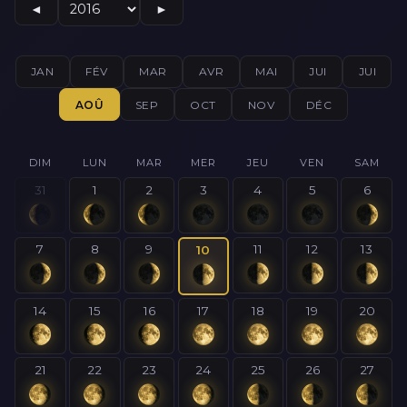
◄
►
JAN
FÉV
MAR
AVR
MAI
JUI
JUI
AOÛ
SEP
OCT
NOV
DÉC
DIM
LUN
MAR
MER
JEU
VEN
SAM
31
1
2
3
4
5
6
7
8
9
11
12
13
10
14
15
16
17
18
19
20
21
22
23
24
25
26
27