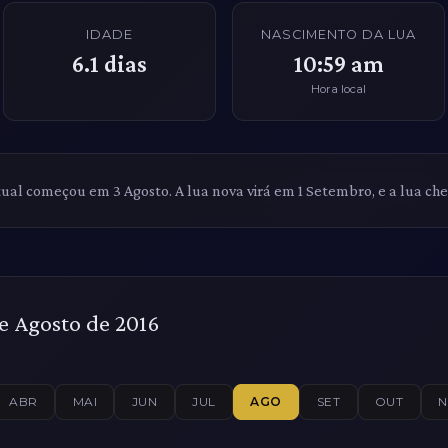
IDADE
NASCIMENTO DA LUA
6.1
dias
10:59 am
Hora local
tual começou em 3 Agosto. A lua nova virá em 1 Setembro, e a lua che
e Agosto de 2016
ABR
MAI
JUN
JUL
AGO
SET
OUT