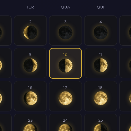
TER
QUA
QUI
2
3
4
9
11
10
16
17
18
23
24
25