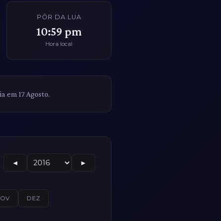
PÔR DA LUA
10:59 pm
Hora local
ia em 17 Agosto.
◄
►
NOV
DEZ