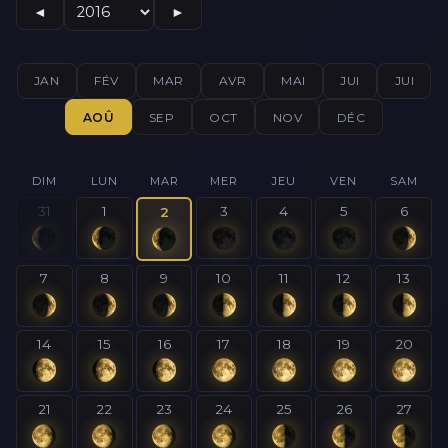
◄
►
JAN
FÉV
MAR
AVR
MAI
JUI
JUI
AOÛ
SEP
OCT
NOV
DÉC
DIM
LUN
MAR
MER
JEU
VEN
SAM
31
1
3
4
5
6
2
7
8
9
10
11
12
13
14
15
16
17
18
19
20
21
22
23
24
25
26
27