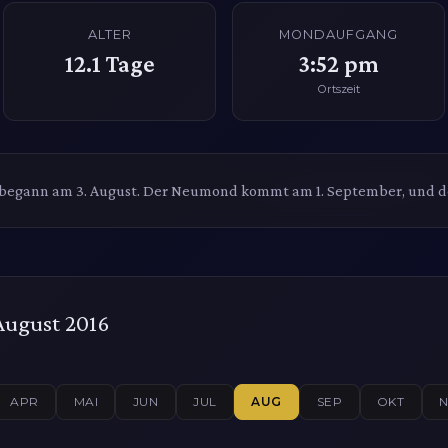
ALTER
MONDAUFGANG
12.1
Tage
3:52 pm
Ortszeit
begann am 3. August. Der Neumond kommt am 1. September, und de
August 2016
APR
MAI
JUN
JUL
AUG
SEP
OKT