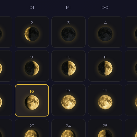
DI
MI
DO
2
3
4
9
10
11
17
18
16
23
24
25