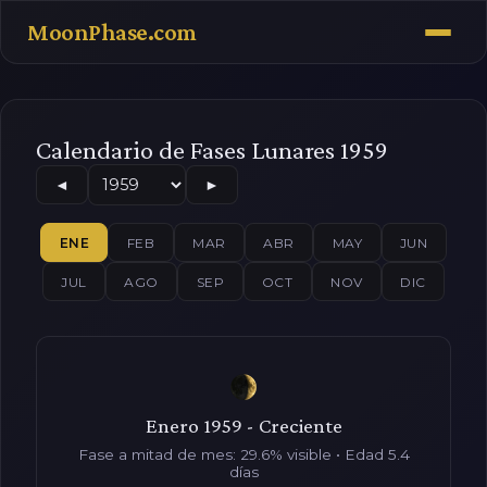
MoonPhase.com
Calendario de Fases Lunares 1959
◄
►
ENE
FEB
MAR
ABR
MAY
JUN
JUL
AGO
SEP
OCT
NOV
DIC
Enero 1959 - Creciente
Fase a mitad de mes: 29.6% visible • Edad 5.4
días