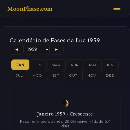
MoonPhase.com
Calendário de Fases da Lua 1959
◄
►
JAN
FEV
MAR
ABR
MAI
JUN
JUL
AGO
SET
OUT
NOV
DEZ
Janeiro 1959 - Crescente
Fase no meio do mês: 29.6% visível • Idade 5.4
dias