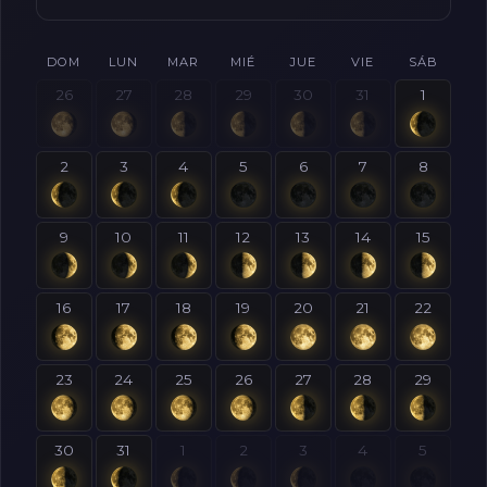
DOM
LUN
MAR
MIÉ
JUE
VIE
SÁB
26
27
28
29
30
31
1
2
3
4
5
6
7
8
9
10
11
12
13
14
15
16
17
18
19
20
21
22
23
24
25
26
27
28
29
30
31
1
2
3
4
5