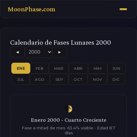
MoonPhase.com
Calendario de Fases Lunares 2000
◄
►
ENE
FEB
MAR
ABR
MAY
JUN
JUL
AGO
SEP
OCT
NOV
DIC
Enero 2000 - Cuarto Creciente
Fase a mitad de mes: 63.4% visible • Edad 8.7
días