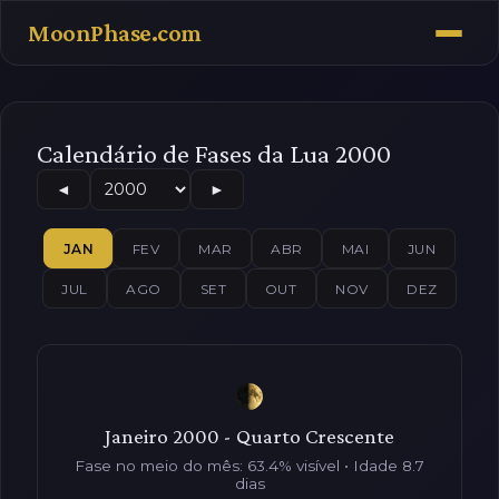
MoonPhase.com
Calendário de Fases da Lua 2000
◄
►
JAN
FEV
MAR
ABR
MAI
JUN
JUL
AGO
SET
OUT
NOV
DEZ
Janeiro 2000 - Quarto Crescente
Fase no meio do mês: 63.4% visível • Idade 8.7
dias