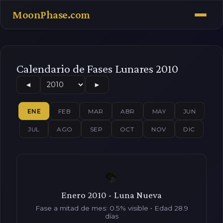
MoonPhase.com
Calendario de Fases Lunares 2010
◄
►
ENE
FEB
MAR
ABR
MAY
JUN
JUL
AGO
SEP
OCT
NOV
DIC
Enero 2010 - Luna Nueva
Fase a mitad de mes: 0.5% visible • Edad 28.9
días