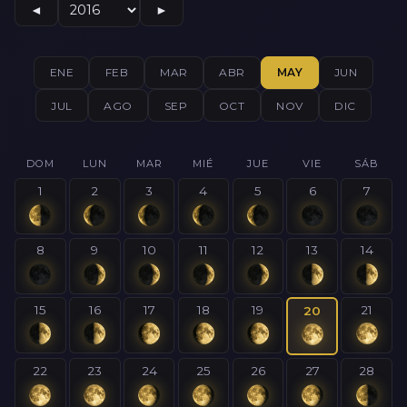
◄
►
ENE
FEB
MAR
ABR
MAY
JUN
JUL
AGO
SEP
OCT
NOV
DIC
DOM
LUN
MAR
MIÉ
JUE
VIE
SÁB
1
2
3
4
5
6
7
8
9
10
11
12
13
14
15
16
17
18
19
21
20
22
23
24
25
26
27
28