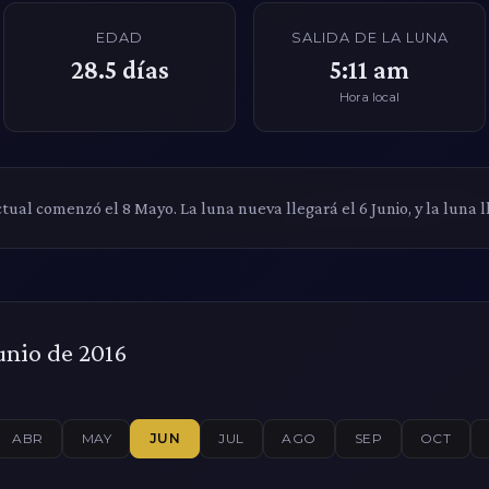
EDAD
SALIDA DE LA LUNA
28.5
días
5:11 am
Hora local
ctual comenzó el 8 Mayo. La luna nueva llegará el 6 Junio, y la luna l
Junio de 2016
ABR
MAY
JUN
JUL
AGO
SEP
OCT