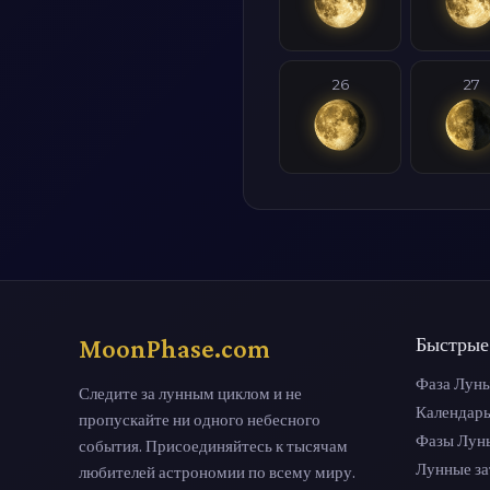
26
27
MoonPhase.com
Быстрые
Фаза Луны
Следите за лунным циклом и не
Календар
пропускайте ни одного небесного
Фазы Лун
события. Присоединяйтесь к тысячам
Лунные з
любителей астрономии по всему миру.