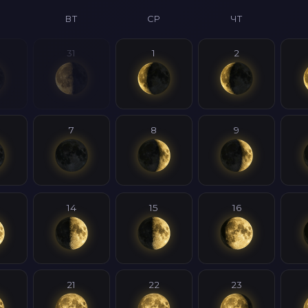
ВТ
СР
ЧТ
31
1
2
7
8
9
14
15
16
21
22
23