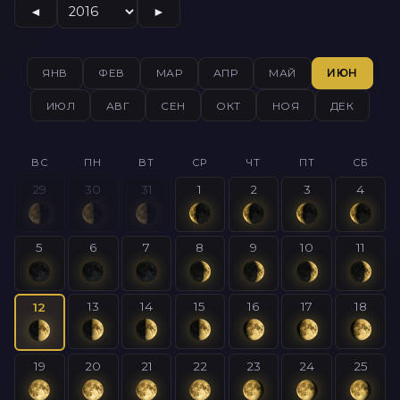
◄
►
ЯНВ
ФЕВ
МАР
АПР
МАЙ
ИЮН
ИЮЛ
АВГ
СЕН
ОКТ
НОЯ
ДЕК
ВС
ПН
ВТ
СР
ЧТ
ПТ
СБ
29
30
31
1
2
3
4
5
6
7
8
9
10
11
13
14
15
16
17
18
12
19
20
21
22
23
24
25