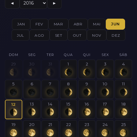
◄
►
JAN
FEV
MAR
ABR
MAI
JUN
JUL
AGO
SET
OUT
NOV
DEZ
DOM
SEG
TER
QUA
QUI
SEX
SÁB
29
30
31
1
2
3
4
5
6
7
8
9
10
11
13
14
15
16
17
18
12
19
20
21
22
23
24
25