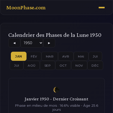
MoonPhase.com
Calendrier des Phases de la Lune 1950
◄
►
JAN
FÉV
MAR
AVR
MAI
JUI
JUI
AOÛ
SEP
OCT
NOV
DÉC
Janvier 1950 - Dernier Croissant
Phase en milieu de mois : 16.6% visible • Âge 25.6
jours