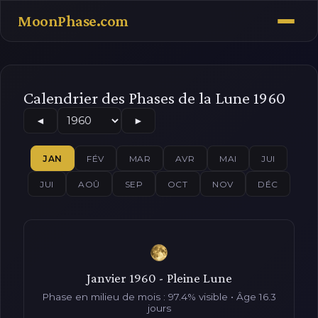
MoonPhase.com
Calendrier des Phases de la Lune 1960
◄
►
JAN
FÉV
MAR
AVR
MAI
JUI
JUI
AOÛ
SEP
OCT
NOV
DÉC
Janvier 1960 - Pleine Lune
Phase en milieu de mois : 97.4% visible • Âge 16.3
jours