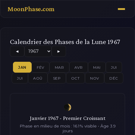
MoonPhase.com
Calendrier des Phases de la Lune 1967
◄
►
JAN
FÉV
MAR
AVR
MAI
JUI
JUI
AOÛ
SEP
OCT
NOV
DÉC
Janvier 1967 - Premier Croissant
Phase en milieu de mois : 16.1% visible • Âge 3.9
jours