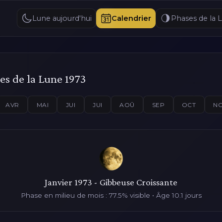
Lune aujourd'hui
Calendrier
Phases de la 
es de la Lune 1973
AVR
MAI
JUI
JUI
AOÛ
SEP
OCT
N
Janvier 1973 - Gibbeuse Croissante
Phase en milieu de mois : 77.5% visible • Âge 10.1 jours