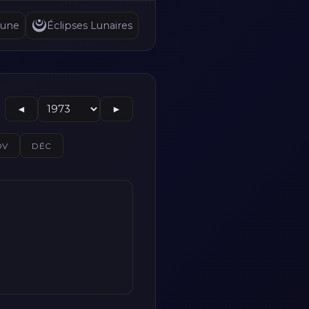
Lune
Éclipses Lunaires
◄
►
OV
DÉC