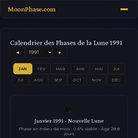
MoonPhase.com
Calendrier des Phases de la Lune 1991
◄
►
JAN
FÉV
MAR
AVR
MAI
JUI
JUI
AOÛ
SEP
OCT
NOV
DÉC
Janvier 1991 - Nouvelle Lune
Phase en milieu de mois : 0.6% visible • Âge 28.8
jours