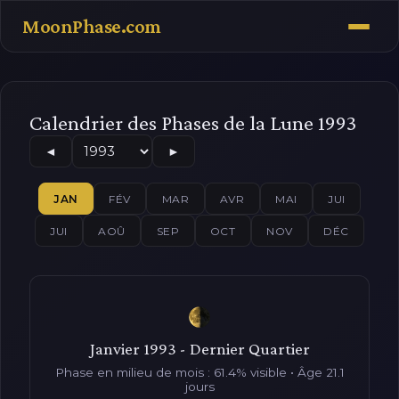
MoonPhase.com
Calendrier des Phases de la Lune 1993
◄
►
JAN
FÉV
MAR
AVR
MAI
JUI
JUI
AOÛ
SEP
OCT
NOV
DÉC
Janvier 1993 - Dernier Quartier
Phase en milieu de mois : 61.4% visible • Âge 21.1
jours