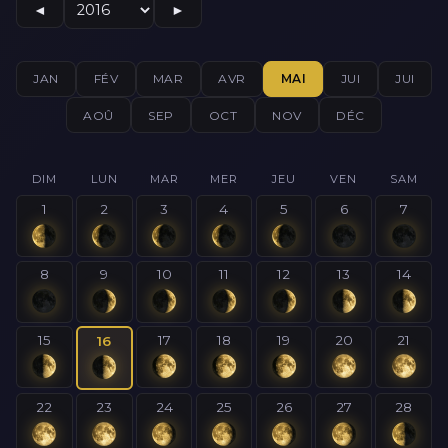
◄
►
JAN
FÉV
MAR
AVR
MAI
JUI
JUI
AOÛ
SEP
OCT
NOV
DÉC
DIM
LUN
MAR
MER
JEU
VEN
SAM
1
2
3
4
5
6
7
8
9
10
11
12
13
14
15
17
18
19
20
21
16
22
23
24
25
26
27
28