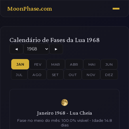
MoonPhase.com
Calendário de Fases da Lua 1968
◄
►
JAN
FEV
MAR
ABR
MAI
JUN
JUL
AGO
SET
OUT
NOV
DEZ
Janeiro 1968 - Lua Cheia
Fase no meio do mês: 100.0% visível • Idade 14.8
dias