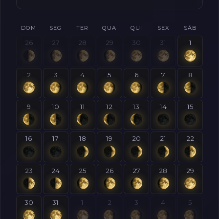
DOM
SEG
TER
QUA
QUI
SEX
SÁB
26
27
28
29
30
31
1
2
3
4
5
6
7
8
9
10
11
12
13
14
15
16
17
18
19
20
21
22
23
24
25
26
27
28
29
30
31
1
2
3
4
5