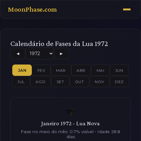
MoonPhase.com
Calendário de Fases da Lua 1972
◄
►
JAN
FEV
MAR
ABR
MAI
JUN
JUL
AGO
SET
OUT
NOV
DEZ
Janeiro 1972 - Lua Nova
Fase no meio do mês: 0.7% visível • Idade 28.8
dias