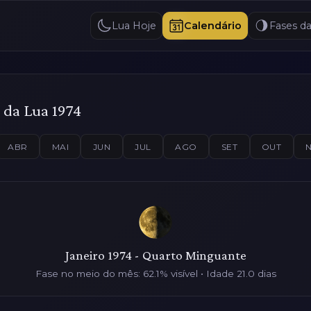
Lua Hoje
Calendário
Fases d
 da Lua 1974
ABR
MAI
JUN
JUL
AGO
SET
OUT
Janeiro 1974 - Quarto Minguante
Fase no meio do mês: 62.1% visível • Idade 21.0 dias