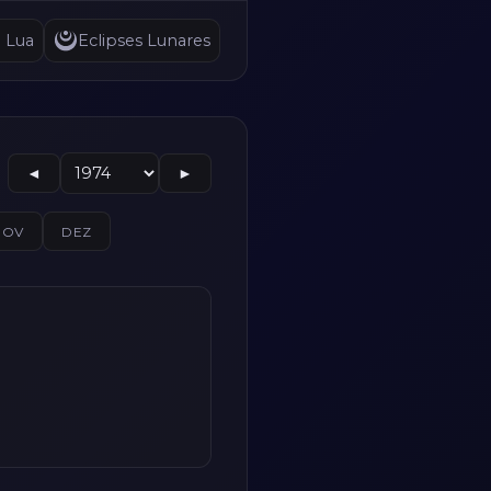
a Lua
Eclipses Lunares
◄
►
NOV
DEZ