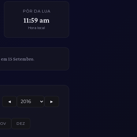
PÔR DA LUA
11:59 am
Hora local
a em 15 Setembro.
◄
►
NOV
DEZ