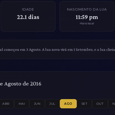
IDADE
NASCIMENTO DA LUA
22.1
dias
11:59 pm
Hora local
ual começou em 3 Agosto. A lua nova virá em 1 Setembro, e a lua chei
e Agosto de 2016
ABR
MAI
JUN
JUL
AGO
SET
OUT