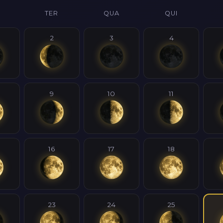
TER
QUA
QUI
2
3
4
9
10
11
16
17
18
23
24
25