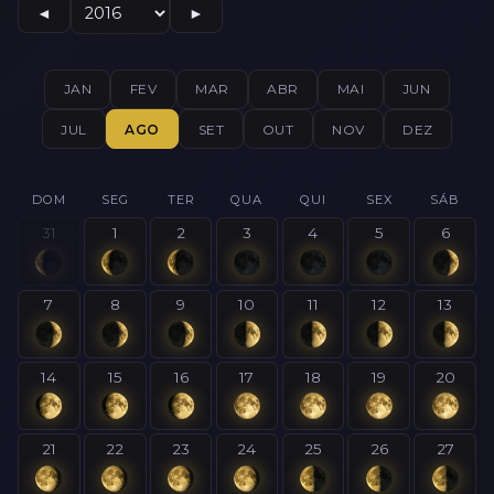
◄
►
JAN
FEV
MAR
ABR
MAI
JUN
JUL
AGO
SET
OUT
NOV
DEZ
DOM
SEG
TER
QUA
QUI
SEX
SÁB
31
1
2
3
4
5
6
7
8
9
10
11
12
13
14
15
16
17
18
19
20
21
22
23
24
25
26
27