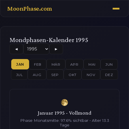
MoonPhase.com
Mondphasen-Kalender 1995
◄
►
JAN
FEB
MÄR
APR
MAI
JUN
JUL
AUG
SEP
OKT
NOV
DEZ
Januar 1995 - Vollmond
Phase Monatsmitte: 97.6% sichtbar • Alter 13.3
Tage