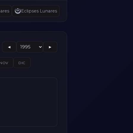
ares
Eclipses Lunares
◄
►
NOV
DIC