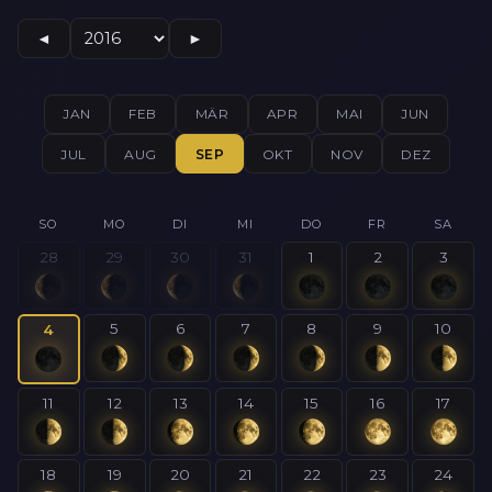
◄
►
JAN
FEB
MÄR
APR
MAI
JUN
JUL
AUG
SEP
OKT
NOV
DEZ
SO
MO
DI
MI
DO
FR
SA
28
29
30
31
1
2
3
5
6
7
8
9
10
4
11
12
13
14
15
16
17
18
19
20
21
22
23
24