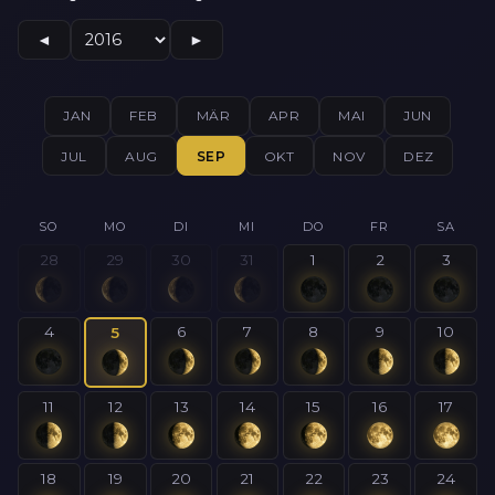
◄
►
JAN
FEB
MÄR
APR
MAI
JUN
JUL
AUG
SEP
OKT
NOV
DEZ
SO
MO
DI
MI
DO
FR
SA
28
29
30
31
1
2
3
4
6
7
8
9
10
5
11
12
13
14
15
16
17
18
19
20
21
22
23
24