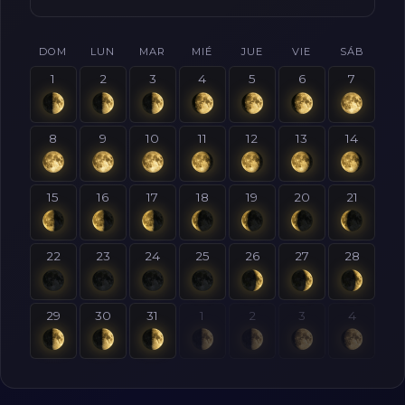
DOM
LUN
MAR
MIÉ
JUE
VIE
SÁB
1
2
3
4
5
6
7
8
9
10
11
12
13
14
15
16
17
18
19
20
21
22
23
24
25
26
27
28
29
30
31
1
2
3
4