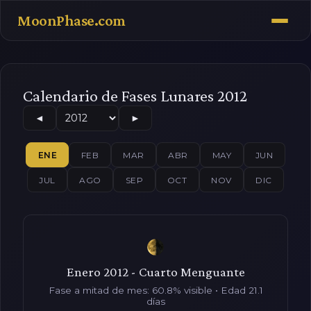
MoonPhase.com
Calendario de Fases Lunares 2012
◄
►
ENE
FEB
MAR
ABR
MAY
JUN
JUL
AGO
SEP
OCT
NOV
DIC
Enero 2012 - Cuarto Menguante
Fase a mitad de mes: 60.8% visible • Edad 21.1
días