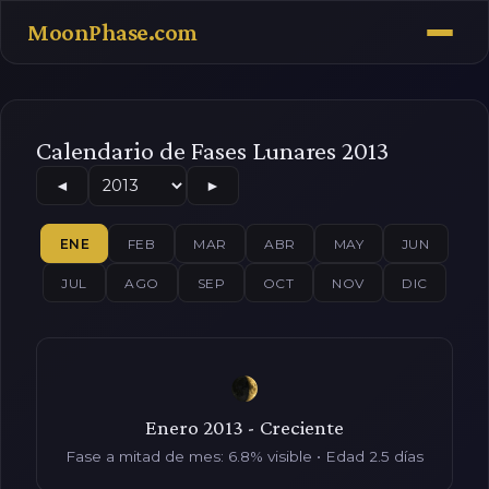
MoonPhase.com
Calendario de Fases Lunares 2013
◄
►
ENE
FEB
MAR
ABR
MAY
JUN
JUL
AGO
SEP
OCT
NOV
DIC
Enero 2013 - Creciente
Fase a mitad de mes: 6.8% visible • Edad 2.5 días