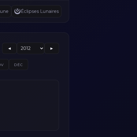
Lune
Éclipses Lunaires
◄
►
OV
DÉC