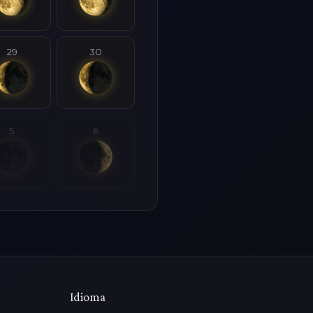
29
30
5
6
Idioma