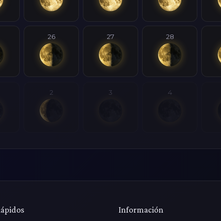
26
27
28
2
3
4
Rápidos
Información