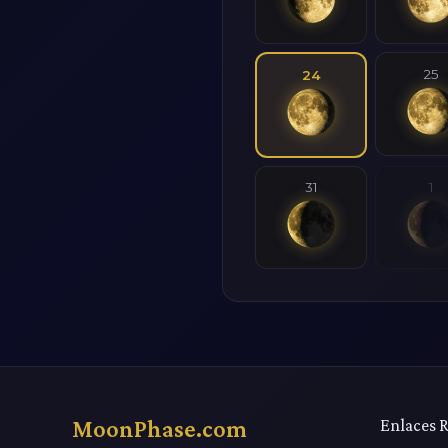
25
24
31
1
MoonPhase.com
Enlaces 