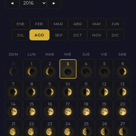
◄
►
ENE
FEB
MAR
ABR
MAY
JUN
JUL
AGO
SEP
OCT
NOV
DIC
DOM
LUN
MAR
MIÉ
JUE
VIE
SÁB
31
1
2
4
5
6
3
7
8
9
10
11
12
13
14
15
16
17
18
19
20
21
22
23
24
25
26
27