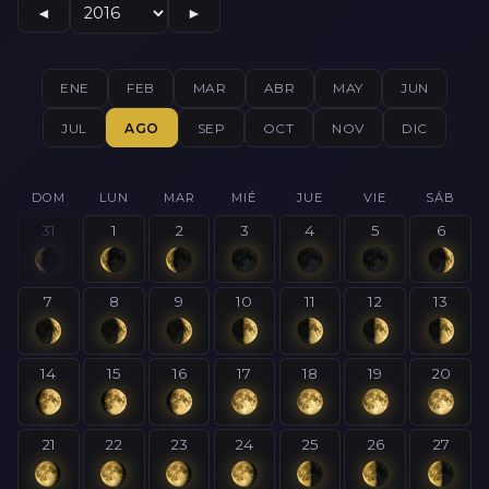
◄
►
ENE
FEB
MAR
ABR
MAY
JUN
JUL
AGO
SEP
OCT
NOV
DIC
DOM
LUN
MAR
MIÉ
JUE
VIE
SÁB
31
1
2
3
4
5
6
7
8
9
10
11
12
13
14
15
16
17
18
19
20
21
22
23
24
25
26
27