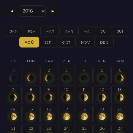
◄
►
JAN
FÉV
MAR
AVR
MAI
JUI
JUI
AOÛ
SEP
OCT
NOV
DÉC
DIM
LUN
MAR
MER
JEU
VEN
SAM
31
1
2
3
4
5
6
7
8
9
10
11
12
13
14
15
16
17
18
19
20
21
22
23
24
25
26
27