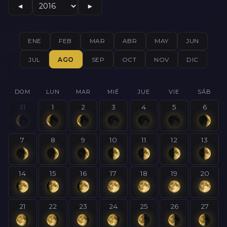
◄
►
ENE
FEB
MAR
ABR
MAY
JUN
JUL
AGO
SEP
OCT
NOV
DIC
DOM
LUN
MAR
MIÉ
JUE
VIE
SÁB
31
1
2
3
4
5
6
7
8
9
10
11
12
13
14
15
16
17
18
19
20
21
22
23
24
25
26
27