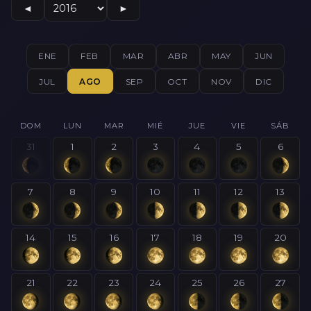
◄
►
ENE
FEB
MAR
ABR
MAY
JUN
JUL
AGO
SEP
OCT
NOV
DIC
DOM
LUN
MAR
MIÉ
JUE
VIE
SÁB
31
1
2
3
4
5
6
7
8
9
10
11
12
13
14
15
16
17
18
19
20
21
22
23
24
25
26
27