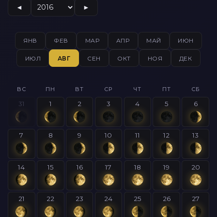
◄
►
ЯНВ
ФЕВ
МАР
АПР
МАЙ
ИЮН
ИЮЛ
АВГ
СЕН
ОКТ
НОЯ
ДЕК
ВС
ПН
ВТ
СР
ЧТ
ПТ
СБ
31
1
2
3
4
5
6
7
8
9
10
11
12
13
14
15
16
17
18
19
20
21
22
23
24
25
26
27