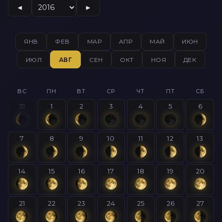
◄
►
ЯНВ
ФЕВ
МАР
АПР
МАЙ
ИЮН
ИЮЛ
АВГ
СЕН
ОКТ
НОЯ
ДЕК
ВС
ПН
ВТ
СР
ЧТ
ПТ
СБ
31
1
2
3
4
5
6
7
8
9
10
11
12
13
14
15
16
17
18
19
20
21
22
23
24
25
26
27