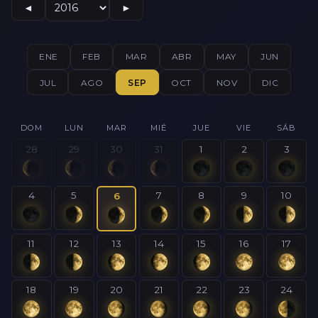
◄
►
ENE
FEB
MAR
ABR
MAY
JUN
JUL
AGO
SEP
OCT
NOV
DIC
DOM
LUN
MAR
MIÉ
JUE
VIE
SÁB
28
29
30
31
1
2
3
4
5
7
8
9
10
6
11
12
13
14
15
16
17
18
19
20
21
22
23
24